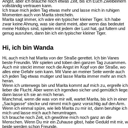
Angst, aber ich brauche noch etwas Zeit, bis ich Euch Zweibeinern
vollständig vertrauen kann.
Ich traue mich jeden Tag etwas mehr und lasse mich in ruhigen
Momenten auch von Marita streicheln.
Marita sagt immer, ich wäre ein typischer kleiner Tiger. Ich habe
zwar keine Ahnung, was sie damit meint, aber wenn das bedeutet
meine Hobbys sind, spielen mit jedem der Lust hat, gut futtern und
genug ausruhen, dann bin ich ein typischer kleiner Tiger.
Hi, ich bin Wanda
Hi, auch mich hat Marita von der Straße gerettet. Ich bin Vanes
beste Freundin. Wir spielen und toben den ganzen Tag zusammen.
Auch mir steckt immer noch die Angst im Kopf von der Straße, wo
alles eine Gefahr sein kann. Mit Vane an meiner Seite werde auch
ich jeden Tag etwas mutiger und lasse Marita immer mehr an mich
heran.
Wenn ich unterwegs bin und Marita kommt auf mich zu, ergreife ich
lieber die Flucht. Aber wenn ich irgendwo sicher und gemütlich liege
dann lasse ich sie an mich heran.
Manchmal, wenn die was von mir will, wartet Marita, bis ich in einer
„Sackgasse“ stecke und nimmt mich ganz vorsichtig auf den Arm.
Wenn ich einmal spüre, wie lieb Marita zu mir ist, dann beruhige ich
mich und lasse mich auch herumtragen.
Ich brauche noch Zeit, ich gewöhne mich noch ganz an die
Menschen. Wenn Du mir ein Zuhause gibst, habe Geduld mit mir, w
beide werden schon Freunde.