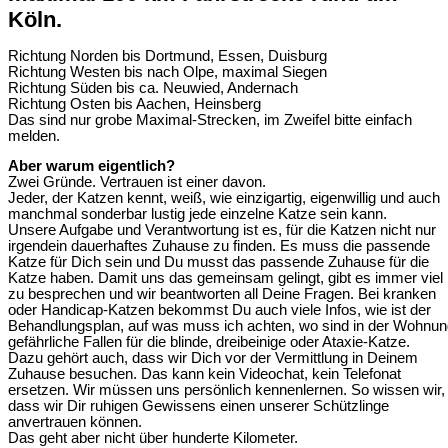
Köln.
Richtung Norden bis Dortmund, Essen, Duisburg
Richtung Westen bis nach Olpe, maximal Siegen
Richtung Süden bis ca. Neuwied, Andernach
Richtung Osten bis Aachen, Heinsberg
Das sind nur grobe Maximal-Strecken, im Zweifel bitte einfach
melden.
Aber warum eigentlich?
Zwei Gründe. Vertrauen ist einer davon.
Jeder, der Katzen kennt, weiß, wie einzigartig, eigenwillig und auch
manchmal sonderbar lustig jede einzelne Katze sein kann.
Unsere Aufgabe und Verantwortung ist es, für die Katzen nicht nur
irgendein dauerhaftes Zuhause zu finden. Es muss die passende
Katze für Dich sein und Du musst das passende Zuhause für die
Katze haben. Damit uns das gemeinsam gelingt, gibt es immer viel
zu besprechen und wir beantworten all Deine Fragen. Bei kranken
oder Handicap-Katzen bekommst Du auch viele Infos, wie ist der
Behandlungsplan, auf was muss ich achten, wo sind in der Wohnu
gefährliche Fallen für die blinde, dreibeinige oder Ataxie-Katze.
Dazu gehört auch, dass wir Dich vor der Vermittlung in Deinem
Zuhause besuchen. Das kann kein Videochat, kein Telefonat
ersetzen. Wir müssen uns persönlich kennenlernen. So wissen wir,
dass wir Dir ruhigen Gewissens einen unserer Schützlinge
anvertrauen können.
Das geht aber nicht über hunderte Kilometer.