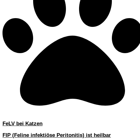
FeLV bei Katzen
FIP (Feline infektiöse Peritonitis) ist heilbar