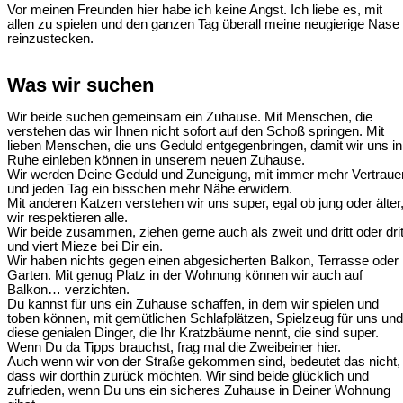
Vor meinen Freunden hier habe ich keine Angst. Ich liebe es, mit
allen zu spielen und den ganzen Tag überall meine neugierige Nase
reinzustecken.
Was wir suchen
Wir beide suchen gemeinsam ein Zuhause. Mit Menschen, die
verstehen das wir Ihnen nicht sofort auf den Schoß springen. Mit
lieben Menschen, die uns Geduld entgegenbringen, damit wir uns in
Ruhe einleben können in unserem neuen Zuhause.
Wir werden Deine Geduld und Zuneigung, mit immer mehr Vertraue
und jeden Tag ein bisschen mehr Nähe erwidern.
Mit anderen Katzen verstehen wir uns super, egal ob jung oder älter
wir respektieren alle.
Wir beide zusammen, ziehen gerne auch als zweit und dritt oder drit
und viert Mieze bei Dir ein.
Wir haben nichts gegen einen abgesicherten Balkon, Terrasse oder
Garten. Mit genug Platz in der Wohnung können wir auch auf
Balkon… verzichten.
Du kannst für uns ein Zuhause schaffen, in dem wir spielen und
toben können, mit gemütlichen Schlafplätzen, Spielzeug für uns und
diese genialen Dinger, die Ihr Kratzbäume nennt, die sind super.
Wenn Du da Tipps brauchst, frag mal die Zweibeiner hier.
Auch wenn wir von der Straße gekommen sind, bedeutet das nicht,
dass wir dorthin zurück möchten. Wir sind beide glücklich und
zufrieden, wenn Du uns ein sicheres Zuhause in Deiner Wohnung