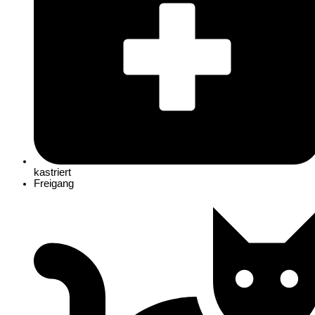
kastriert
Freigang