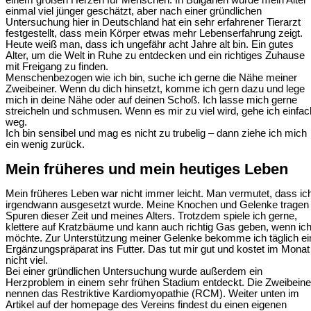
einem großen Herzen für Menschen. In Bulgarien wurde mein Alter
einmal viel jünger geschätzt, aber nach einer gründlichen
Untersuchung hier in Deutschland hat ein sehr erfahrener Tierarzt
festgestellt, dass mein Körper etwas mehr Lebenserfahrung zeigt.
Heute weiß man, dass ich ungefähr acht Jahre alt bin. Ein gutes
Alter, um die Welt in Ruhe zu entdecken und ein richtiges Zuhause
mit Freigang zu finden.
Menschenbezogen wie ich bin, suche ich gerne die Nähe meiner
Zweibeiner. Wenn du dich hinsetzt, komme ich gern dazu und lege
mich in deine Nähe oder auf deinen Schoß. Ich lasse mich gerne
streicheln und schmusen. Wenn es mir zu viel wird, gehe ich einfac
weg.
Ich bin sensibel und mag es nicht zu trubelig – dann ziehe ich mich
ein wenig zurück.
Mein früheres und mein heutiges Leben
Mein früheres Leben war nicht immer leicht. Man vermutet, dass ic
irgendwann ausgesetzt wurde. Meine Knochen und Gelenke tragen
Spuren dieser Zeit und meines Alters. Trotzdem spiele ich gerne,
klettere auf Kratzbäume und kann auch richtig Gas geben, wenn ic
möchte. Zur Unterstützung meiner Gelenke bekomme ich täglich ei
Ergänzungspräparat ins Futter. Das tut mir gut und kostet im Monat
nicht viel.
Bei einer gründlichen Untersuchung wurde außerdem ein
Herzproblem in einem sehr frühen Stadium entdeckt. Die Zweibeine
nennen das Restriktive Kardiomyopathie (RCM). Weiter unten im
Artikel auf der homepage des Vereins findest du einen eigenen