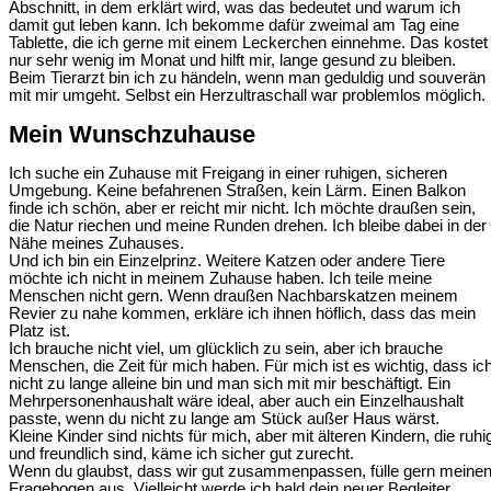
Abschnitt, in dem erklärt wird, was das bedeutet und warum ich
damit gut leben kann. Ich bekomme dafür zweimal am Tag eine
Tablette, die ich gerne mit einem Leckerchen einnehme. Das kostet
nur sehr wenig im Monat und hilft mir, lange gesund zu bleiben.
Beim Tierarzt bin ich zu händeln, wenn man geduldig und souverän
mit mir umgeht. Selbst ein Herzultraschall war problemlos möglich.
Mein Wunschzuhause
Ich suche ein Zuhause mit Freigang in einer ruhigen, sicheren
Umgebung. Keine befahrenen Straßen, kein Lärm. Einen Balkon
finde ich schön, aber er reicht mir nicht. Ich möchte draußen sein,
die Natur riechen und meine Runden drehen. Ich bleibe dabei in der
Nähe meines Zuhauses.
Und ich bin ein Einzelprinz. Weitere Katzen oder andere Tiere
möchte ich nicht in meinem Zuhause haben. Ich teile meine
Menschen nicht gern. Wenn draußen Nachbarskatzen meinem
Revier zu nahe kommen, erkläre ich ihnen höflich, dass das mein
Platz ist.
Ich brauche nicht viel, um glücklich zu sein, aber ich brauche
Menschen, die Zeit für mich haben. Für mich ist es wichtig, dass ic
nicht zu lange alleine bin und man sich mit mir beschäftigt. Ein
Mehrpersonenhaushalt wäre ideal, aber auch ein Einzelhaushalt
passte, wenn du nicht zu lange am Stück außer Haus wärst.
Kleine Kinder sind nichts für mich, aber mit älteren Kindern, die ruhi
und freundlich sind, käme ich sicher gut zurecht.
Wenn du glaubst, dass wir gut zusammenpassen, fülle gern meine
Fragebogen aus. Vielleicht werde ich bald dein neuer Begleiter.