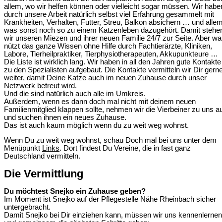
allem, wo wir helfen können oder vielleicht sogar müssen. Wir habe
durch unsere Arbeit natürlich selbst viel Erfahrung gesammelt mit
Krankheiten, Verhalten, Futter, Streu, Balkon absichern … und allem
was sonst noch so zu einem Katzenleben dazugehört. Damit stehe
wir unseren Miezen und ihrer neuen Familie 24/7 zur Seite. Aber w
nützt das ganze Wissen ohne Hilfe durch Fachtierärzte, Kliniken,
Labore, Tierheilpraktiker, Tierphysiotherapeuten, Akkupunkteure …
Die Liste ist wirklich lang. Wir haben in all den Jahren gute Kontakte
zu den Spezialisten aufgebaut. Die Kontakte vermitteln wir Dir gern
weiter, damit Deine Katze auch im neuen Zuhause durch unser
Netzwerk betreut wird.
Und die sind natürlich auch alle im Umkreis.
Außerdem, wenn es dann doch mal nicht mit deinem neuen
Familienmitglied klappen sollte, nehmen wir die Vierbeiner zu uns a
und suchen ihnen ein neues Zuhause.
Das ist auch kaum möglich wenn du zu weit weg wohnst.
Wenn Du zu weit weg wohnst, schau Doch mal bei uns unter dem
Menüpunkt
Links
. Dort findest Du Vereine, die in fast ganz
Deutschland vermitteln.
Die Vermittlung
Du möchtest Snejko ein Zuhause geben?
Im Moment ist Snejko auf der Pflegestelle Nähe Rheinbach sicher
untergebracht.
Damit Snejko bei Dir einziehen kann, müssen wir uns kennenlernen