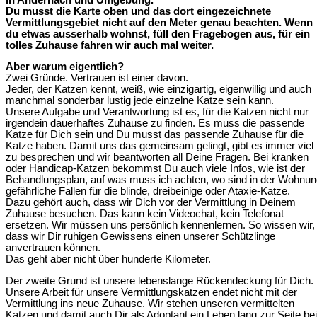
Du musst die Karte oben und das dort eingezeichnete
Vermittlungsgebiet nicht auf den Meter genau beachten. Wenn
du etwas ausserhalb wohnst, füll den Fragebogen aus, für ein
tolles Zuhause fahren wir auch mal weiter.
Aber warum eigentlich?
Zwei Gründe. Vertrauen ist einer davon.
Jeder, der Katzen kennt, weiß, wie einzigartig, eigenwillig und auch
manchmal sonderbar lustig jede einzelne Katze sein kann.
Unsere Aufgabe und Verantwortung ist es, für die Katzen nicht nur
irgendein dauerhaftes Zuhause zu finden. Es muss die passende
Katze für Dich sein und Du musst das passende Zuhause für die
Katze haben. Damit uns das gemeinsam gelingt, gibt es immer viel
zu besprechen und wir beantworten all Deine Fragen. Bei kranken
oder Handicap-Katzen bekommst Du auch viele Infos, wie ist der
Behandlungsplan, auf was muss ich achten, wo sind in der Wohnu
gefährliche Fallen für die blinde, dreibeinige oder Ataxie-Katze.
Dazu gehört auch, dass wir Dich vor der Vermittlung in Deinem
Zuhause besuchen. Das kann kein Videochat, kein Telefonat
ersetzen. Wir müssen uns persönlich kennenlernen. So wissen wir,
dass wir Dir ruhigen Gewissens einen unserer Schützlinge
anvertrauen können.
Das geht aber nicht über hunderte Kilometer.
Der zweite Grund ist unsere lebenslange Rückendeckung für Dich.
Unsere Arbeit für unsere Vermittlungskatzen endet nicht mit der
Vermittlung ins neue Zuhause. Wir stehen unseren vermittelten
Katzen und damit auch Dir als Adoptant ein Leben lang zur Seite bei