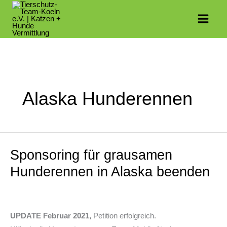
Zum
Inhalt
springen
Alaska Hunderennen
Sponsoring für grausamen
Sponsoring
für
Hunderennen in Alaska beenden
grausamen
Hunderennen
in
UPDATE Februar 2021,
Petition erfolgreich.
Alaska